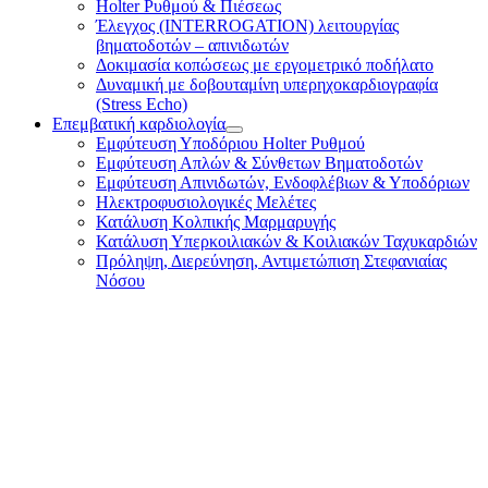
Holter Ρυθμού & Πιέσεως
Έλεγχος (INTERROGATION) λειτουργίας
βηματοδοτών – απινιδωτών
Δοκιμασία κοπώσεως με εργομετρικό ποδήλατο
Δυναμική με δοβουταμίνη υπερηχοκαρδιογραφία
(Stress Echo)
Επεμβατική καρδιολογία
Εμφύτευση Υποδόριου Holter Ρυθμού
Εμφύτευση Απλών & Σύνθετων Βηματοδοτών
Εμφύτευση Απινιδωτών, Ενδοφλέβιων & Υποδόριων
Ηλεκτροφυσιολογικές Μελέτες
Κατάλυση Κολπικής Μαρμαρυγής
Κατάλυση Υπερκοιλιακών & Κοιλιακών Ταχυκαρδιών
Πρόληψη, Διερεύνηση, Αντιμετώπιση Στεφανιαίας
Νόσου
ΠΛΗΡΟΦΟΡΙΕΣ
Αρχική
Βιογραφικό