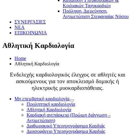
Κατάλυση Υπερκοιλιακών &
Κοιλιακών Ταχυκαρδιών
Πρόληψη, Διερεύνηση,
Αντιμετώπιση Στεφανιαίας Νόσου
ΣΥΝΕΡΓΑΣΙΕΣ
ΝΕΑ
ΕΠΙΚΟΙΝΩΝΙΑ
Αθλητική Καρδιολογία
Home
Αθλητική Καρδιολογία
Ενδελεχής καρδιολογικός έλεγχος σε αθλητές και
ασκούμενους για τον αποκλεισμό δομικής ή
ηλεκτρικής μυοκαρδιοπάθειας.
Μη επεμβατική καρδιολογία
Προληπτική καρδιολογία
Αθλητική Καρδιολογία
Καρδιακή ανεπάρκεια (Πρώιμη διάγνωση –
Αντιμετώπιση)
Διαθωρακικό Υπερηχογράφημα Καρδιάς
Διοισοφάγειο Υπερηχογράφημα Καρδιάς