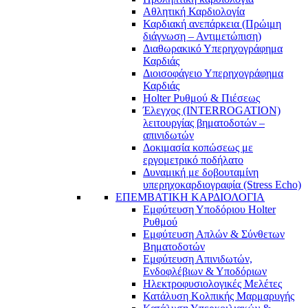
Αθλητική Καρδιολογία
Καρδιακή ανεπάρκεια (Πρώιμη
διάγνωση – Αντιμετώπιση)
Διαθωρακικό Υπερηχογράφημα
Καρδιάς
Διοισοφάγειο Υπερηχογράφημα
Καρδιάς
Holter Ρυθμού & Πιέσεως
Έλεγχος (INTERROGATION)
λειτουργίας βηματοδοτών –
απινιδωτών
Δοκιμασία κοπώσεως με
εργομετρικό ποδήλατο
Δυναμική με δοβουταμίνη
υπερηχοκαρδιογραφία (Stress Echo)
ΕΠΕΜΒΑΤΙΚΗ ΚΑΡΔΙΟΛΟΓΙΑ
Εμφύτευση Υποδόριου Holter
Ρυθμού
Εμφύτευση Απλών & Σύνθετων
Βηματοδοτών
Εμφύτευση Απινιδωτών,
Ενδοφλέβιων & Υποδόριων
Ηλεκτροφυσιολογικές Μελέτες
Κατάλυση Κολπικής Μαρμαρυγής