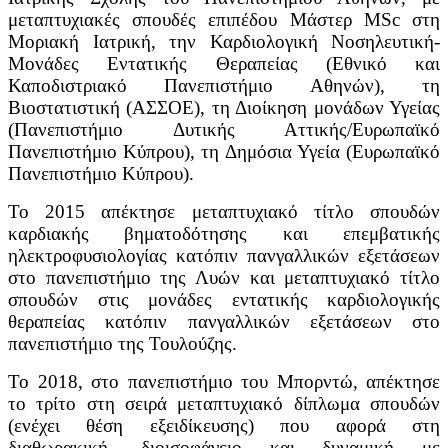
μεταπτυχιακές σπουδές επιπέδου Μάστερ MSc στη
Μοριακή Ιατρική, την Καρδιολογική Νοσηλευτική-
Mονάδες Εντατικής Θεραπείας (Εθνικό και
Καποδιστριακό Πανεπιστήμιο Αθηνών), τη
Βιοστατιστική (ΑΣΣΟΕ), τη Διοίκηση μονάδων Υγείας
(Πανεπιστήμιο Δυτικής Αττικής/Ευρωπαϊκό
Πανεπιστήμιο Κύπρου), τη Δημόσια Υγεία (Ευρωπαϊκό
Πανεπιστήμιο Κύπρου).
Το 2015 απέκτησε μεταπτυχιακό τίτλο σπουδών
καρδιακής βηματοδότησης και επεμβατικής
ηλεκτροφυσιολογίας κατόπιν πανγαλλικών εξετάσεων
στο πανεπιστήμιο της Λυών και μεταπτυχιακό τίτλο
σπουδών στις μονάδες εντατικής καρδιολογικής
θεραπείας κατόπιν πανγαλλικών εξετάσεων στο
πανεπιστήμιο της Τουλούζης.
Το 2018, στο πανεπιστήμιο του Μπορντώ, απέκτησε
το τρίτο στη σειρά μεταπτυχιακό δίπλωμα σπουδών
(ενέχει θέση εξειδίκευσης) που αφορά στη
διαθωρακική, διοισοφάγειο και δυναμική με