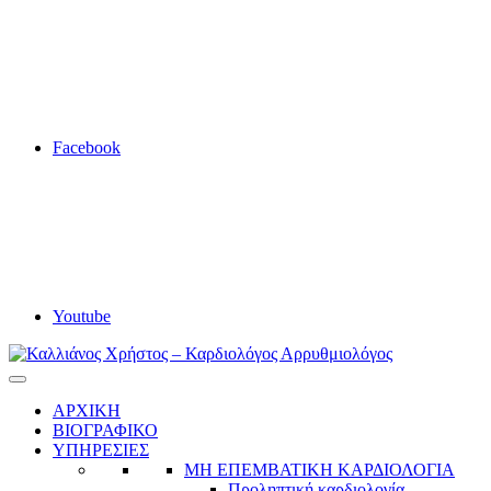
Facebook
Youtube
Καλλιάνος Χρήστος – Καρδιολόγος Αρρυθμιολόγος
Καρδιολόγος
ΑΡΧΙΚΗ
ΒΙΟΓΡΑΦΙΚΟ
ΥΠΗΡΕΣΙΕΣ
ΜΗ ΕΠΕΜΒΑΤΙΚΗ ΚΑΡΔΙΟΛΟΓΙΑ
Προληπτική καρδιολογία