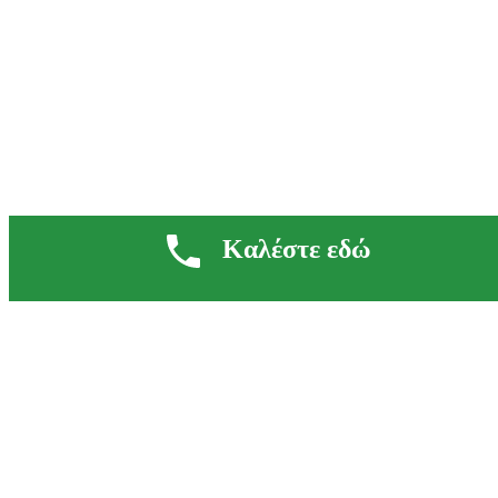
Αρχική
Βιογραφικό
Υπηρεσίες
Τα νέα μας
Επικοινωνία
Καλέστε εδώ
ΕΠΙΚΟΙΝΩΝΙΑ
Ελ.Βενιζέλου 30 - Νέα Σμύρνη
211 217 0866 / 6936 189 808
Ειρήνης & Δημοκρατίας - Ναύπλιο
2752 403 141 / 6936 189 808