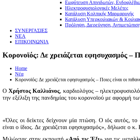
Εμφύτευση Απινιδωτών, Ενδοφλέβι
Ηλεκτροφυσιολογικές Μελέτες
Κατάλυση Κολπικής Μαρμαρυγής
Κατάλυση Υπερκοιλιακών & Κοιλια
Πρόληψη, Διερεύνηση, Αντιμετώπισ
ΣΥΝΕΡΓΑΣΙΕΣ
ΝΕΑ
ΕΠΙΚΟΙΝΩΝΙΑ
Κορονοϊός: Δε χρειάζεται εφησυχασμός – Π
Home
Νέα
Κορονοϊός: Δε χρειάζεται εφησυχασμός – Ποιες είναι οι πιθα
Ο
Χρήστος Καλλιάνος
, καρδιολόγος – ηλεκτροφυσιολό
την εξέλιξη της πανδημίας του κορονοϊού με αφορμή τω
«Όλες οι δείκτες δείχνουν μία πτώση. Ο ιός αυτός, τ
είναι ο ίδιος. Δε χρειάζεται εφησυχασμός», δήλωσε ο κ
Μιλώντας στην εκπομπή «
Από τις Έξι
» για τις μεταλ