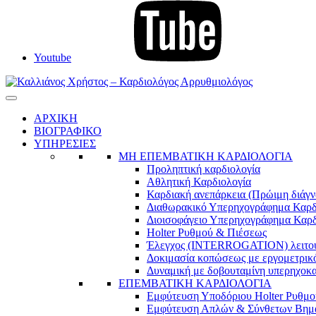
Youtube
Καλλιάνος Χρήστος – Καρδιολόγος Αρρυθμιολόγος
Καρδιολόγος
ΑΡΧΙΚΗ
ΒΙΟΓΡΑΦΙΚΟ
ΥΠΗΡΕΣΙΕΣ
ΜΗ ΕΠΕΜΒΑΤΙΚΗ ΚΑΡΔΙΟΛΟΓΙΑ
Προληπτική καρδιολογία
Αθλητική Καρδιολογία
Καρδιακή ανεπάρκεια (Πρώιμη διάγν
Διαθωρακικό Υπερηχογράφημα Καρδ
Διοισοφάγειο Υπερηχογράφημα Καρδ
Holter Ρυθμού & Πιέσεως
Έλεγχος (INTERROGATION) λειτουρ
Δοκιμασία κοπώσεως με εργομετρικ
Δυναμική με δοβουταμίνη υπερηχοκαρ
ΕΠΕΜΒΑΤΙΚΗ ΚΑΡΔΙΟΛΟΓΙΑ
Εμφύτευση Υποδόριου Holter Ρυθμο
Εμφύτευση Απλών & Σύνθετων Βημ