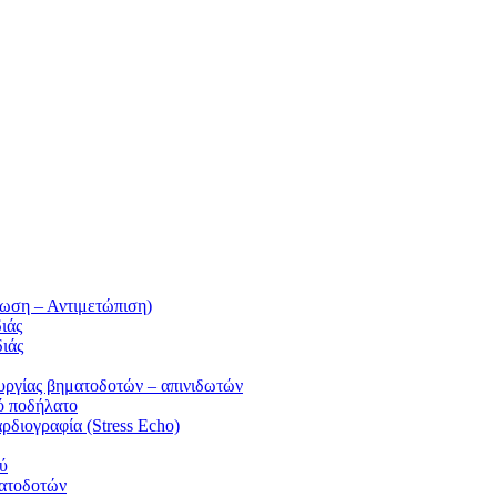
ωση – Αντιμετώπιση)
ιάς
ιάς
γίας βηματοδοτών – απινιδωτών
ό ποδήλατο
διογραφία (Stress Echo)
ύ
ατοδοτών