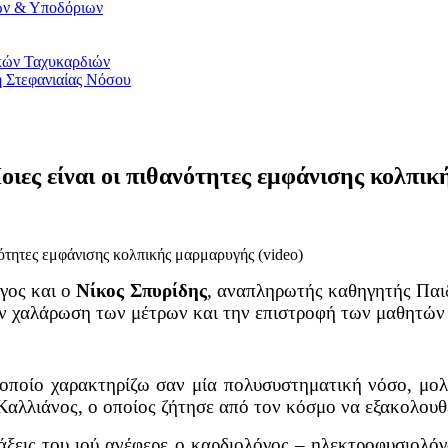
ων & Υποδόριων
κών Ταχυκαρδιών
η Στεφανιαίας Νόσου
οιες είναι οι πιθανότητες εμφάνισης κολπικ
νότητες εμφάνισης κολπικής μαρμαρυγής (video)
γος και ο
Νίκος Σπυρίδης
, αναπληρωτής καθηγητής Παι
ν χαλάρωση των μέτρων και την επιστροφή των μαθητών στ
ο οποίο χαρακτηρίζω σαν μία πολυσυστηματική νόσο, μο
. Καλλιάνος, ο οποίος ζήτησε από τον κόσμο να εξακολουθ
λάξεις του ιού ανέφερε ο καρδιολόγος – ηλεκτροφυσιολό